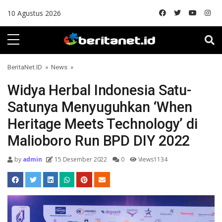
Skip to content
10 Agustus 2026
BeritaNet.ID
»
News
»
Widya Herbal Indonesia Satu-
Satunya Menyuguhkan ‘When
Heritage Meets Technology’ di
Malioboro Run BPD DIY 2022
by
admin
15 Desember 2022
0
Views1134