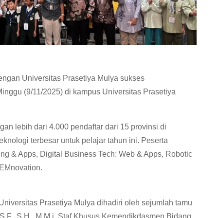
ngan Universitas Prasetiya Mulya sukses
ggu (9/11/2025) di kampus Universitas Prasetiya
an lebih dari 4.000 pendaftar dari 15 provinsi di
knologi terbesar untuk pelajar tahun ini. Peserta
ing & Apps, Digital Business Tech: Web & Apps, Robotic
STEMnovation.
iversitas Prasetiya Mulya dihadiri oleh sejumlah tamu
S.F., S.H., M.M.i, Staf Khusus Kemendikdasmen Bidang