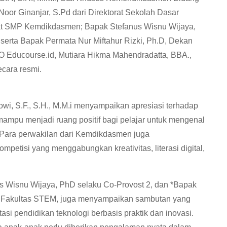
oor Ginanjar, S.Pd dari Direktorat Sekolah Dasar
rat SMP Kemdikdasmen; Bapak Stefanus Wisnu Wijaya,
 serta Bapak Permata Nur Miftahur Rizki, Ph.D, Dekan
O Educourse.id, Mutiara Hikma Mahendradatta, BBA.,
ecara resmi.
, S.F., S.H., M.M.i menyampaikan apresiasi terhadap
mpu menjadi ruang positif bagi pelajar untuk mengenal
. Para perwakilan dari Kemdikdasmen juga
etisi yang menggabungkan kreativitas, literasi digital,
us Wisnu Wijaya, PhD selaku Co-Provost 2, dan *Bapak
n Fakultas STEM, juga menyampaikan sambutan yang
 pendidikan teknologi berbasis praktik dan inovasi.