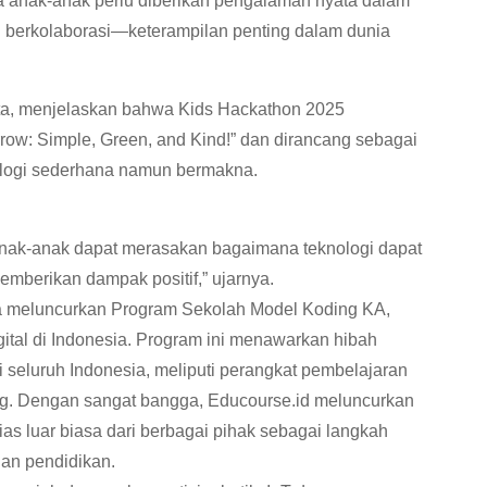
anak-anak perlu diberikan pengalaman nyata dalam
berkolaborasi—keterampilan penting dalam dunia
ta, menjelaskan bahwa Kids Hackathon 2025
row: Simple, Green, and Kind!” dan dirancang sebagai
ologi sederhana namun bermakna.
 anak-anak dapat merasakan bagaimana teknologi dapat
berikan dampak positif,” ujarnya.
a meluncurkan Program Sekolah Model Koding KA,
gital di Indonesia. Program ini menawarkan hibah
di seluruh Indonesia, meliputi perangkat pembelajaran
ing. Dengan sangat bangga, Educourse.id meluncurkan
s luar biasa dari berbagai pihak sebagai langkah
tuan pendidikan.