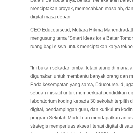
Dalam Sambutannya, beliau menekankan bahwa 
menciptakan proyek, memecahkan masalah, dan 
digital masa depan.
CEO Educourse.id, Mutiara Hikma Mahendradat
mengusung tema “Smart Ideas for a Better Tomor
ruang bagi siswa untuk menciptakan karya tekn
“Ini bukan sekadar lomba, tetapi ajang di mana
digunakan untuk membantu banyak orang dan mem
Pada kesempatan yang sama, Educourse.id jug
sebuah inisiatif untuk memperkuat pendidikan di
laboratorium koding kepada 30 sekolah terpilih 
digital, pendampingan guru, dan kurikulum kod
program Sekolah Model dan mendapatkan antusia
strategis memperluas akses literasi digital di sa