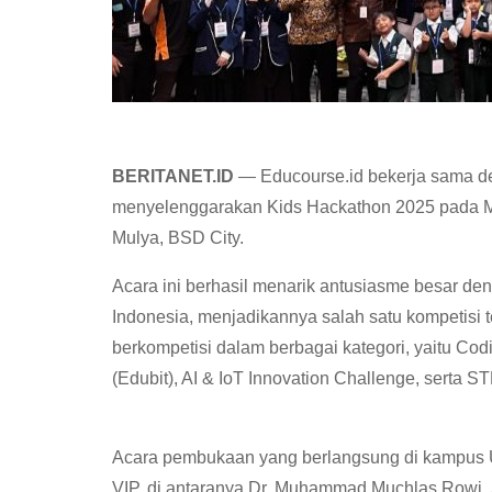
BERITANET.ID
— Educourse.id bekerja sama de
menyelenggarakan Kids Hackathon 2025 pada Min
Mulya, BSD City.
Acara ini berhasil menarik antusiasme besar deng
Indonesia, menjadikannya salah satu kompetisi te
berkompetisi dalam berbagai kategori, yaitu Cod
(Edubit), AI & IoT Innovation Challenge, serta 
Acara pembukaan yang berlangsung di kampus Un
VIP, di antaranya Dr. Muhammad Muchlas Rowi, 