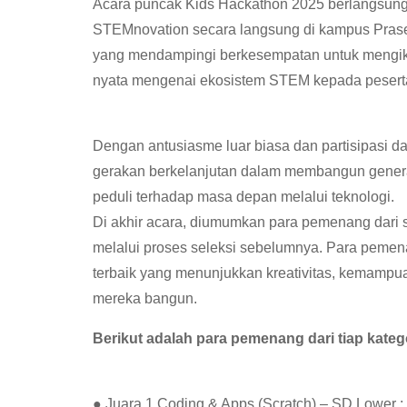
Acara puncak Kids Hackathon 2025 berlangsung 
STEMnovation secara langsung di kampus Praset
yang mendampingi berkesempatan untuk mengik
nyata mengenai ekosistem STEM kepada pesert
Dengan antusiasme luar biasa dan partisipasi d
gerakan berkelanjutan dalam membangun generasi
peduli terhadap masa depan melalui teknologi.
Di akhir acara, diumumkan para pemenang dari se
melalui proses seleksi sebelumnya. Para peme
terbaik yang menunjukkan kreativitas, kemampua
mereka bangun.
Berikut adalah para pemenang dari tiap katego
● Juara 1 Coding & Apps (Scratch) – SD Lower :