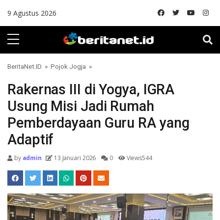
Skip to content
9 Agustus 2026
BeritaNet.ID
»
Pojok Jogja
»
Rakernas III di Yogya, IGRA
Usung Misi Jadi Rumah
Pemberdayaan Guru RA yang
Adaptif
by
admin
13 Januari 2026
0
Views544