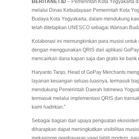
BERITANET.ID
– Pemerintah Kota Yogyakarta da
melalui Dinas Kebudayaan Pemerintah Kota Yo
Budaya Kota Yogyakarta, dalam mendukung kawa
telah ditetapkan UNESCO sebagai Warisan Bud
Kolaborasi ini memungkinkan para musisi untuk 
dengan menggunakan QRIS dari aplikasi GoPay M
mencairkan dana kapan saja dan gratis ke bank
Haryanto Tanjo, Head of GoPay Merchants meng
layanan keuangan seluas-luasnya, termasuk ba
mendukung Pemerintah Daerah Istimewa Yogyakar
termasuk melalui implementasi QRIS dan transa
kami hadirkan.”
Sebagai bagian dari upaya penguatan ekosistem b
diharapkan dapat meningkatkan visibilitas musis
mekanisme pembayaran yang lebih modern, para