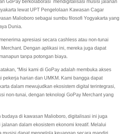
n GoPay berkolaborasi mendigitalisasi musisi jalanan
gyakarta lewat UPT Pengelolaan Kawasan Cagar
san Malioboro sebagai sumbu filosofi Yogyakarta yang
aya Dunia.
menerima apresiasi secara cashless atau non-tunai
erchant. Dengan aplikasi ini, mereka juga dapat
 manapun tanpa potongan biaya.
atakan, “Misi kami di GoPay adalah membuka akses
gi pekerja harian dan UMKM. Kami bangga dapat
ta dalam mewujudkan ekosistem digital terintegrasi,
ksi non-tunai, dengan teknologi GoPay Merchant yang
udaya di kawasan Malioboro, digitalisasi ini juga
i jalanan dalam ekosistem ekonomi kreatif. Melalui
 musisi dapat mengelola keuangan secara mandiri