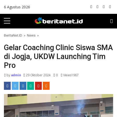
Skip to content
6 Agustus 2026
BeritaNet.ID
»
News
»
Gelar Coaching Clinic Siswa SMA
di Jogja, UKDW Launching Tim
Pro
by
admin
29 Oktober 2024
0
Views1967