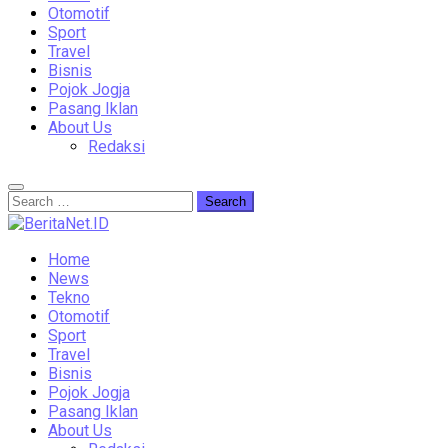
Otomotif
Sport
Travel
Bisnis
Pojok Jogja
Pasang Iklan
About Us
Redaksi
Home
News
Tekno
Otomotif
Sport
Travel
Bisnis
Pojok Jogja
Pasang Iklan
About Us