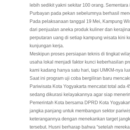
lebih sedikit yakni sekitar 100 orang. Sementa
Purbayan pada pekan sebelumnya berhasil mene
Pada pelaksanaan tanggal 19 Mei, Kampung Wisa
dari penjualan aneka produk kuliner dan kerajina
perputaran uang di setiap kampung wisata kini k
kunjungan kerja.
Meskipun proses persiapan teknis di tingkat wila
usaha lokal menjadi faktor kunci keberhasilan
kami kadang hanya satu hari, tapi UMKM-nya luar
Saat ini program uji coba bergiliran baru menc
Pariwisata Kota Yogyakarta mencatat total ada 4
sedang dikurasi kelayakannya agar siap meneri
Pemerintah Kota bersama DPRD Kota Yogyakart
jangka panjang untuk membangun sektor pariwis
keterangannya dengan menekankan target jangka
tersebut. Husni berharap bahwa “setelah merek