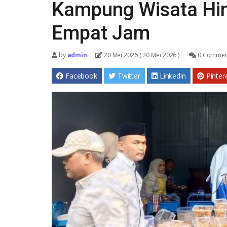
Kampung Wisata Hin
Empat Jam
by
admin
20 Mei 2026
( 20 Mei 2026 )
0 Commen
Facebook
Twitter
Linkedin
Pinter