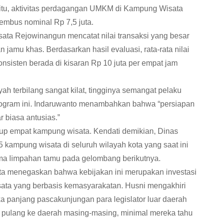
ra itu, aktivitas perdagangan UMKM di Kampung Wisata
mbus nominal Rp 7,5 juta.
ta Rejowinangun mencatat nilai transaksi yang besar
n jamu khas. Berdasarkan hasil evaluasi, rata-rata nilai
onsisten berada di kisaran Rp 10 juta per empat jam
yah terbilang sangat kilat, tingginya semangat pelaku
 program ini. Indaruwanto menambahkan bahwa “persiapan
 biasa antusias.”
akup empat kampung wisata. Kendati demikian, Dinas
5 kampung wisata di seluruh wilayah kota yang saat ini
ma limpahan tamu pada gelombang berikutnya.
a menegaskan bahwa kebijakan ini merupakan investasi
ata yang berbasis kemasyarakatan. Husni mengakhiri
 panjang pascakunjungan para legislator luar daerah
a pulang ke daerah masing-masing, minimal mereka tahu