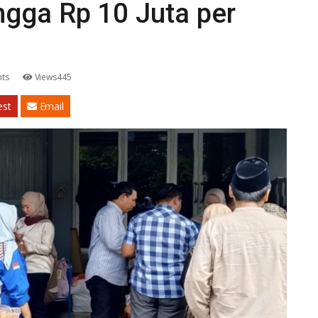
gga Rp 10 Juta per
ts
Views445
est
Email