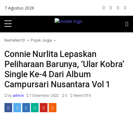
Skip to content
7 Agustus 2026
BeritaNet.ID
»
Pojok Jogja
»
Connie Nurlita Lepaskan
Peliharaan Barunya, ‘Ular Kobra’
Single Ke-4 Dari Album
Campursari Nusantara Vol 1
by
admin
7 Desember 2022
0
Views1016