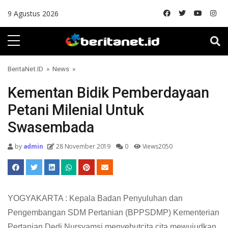
Skip to content
9 Agustus 2026
BeritaNet.ID
»
News
»
Kementan Bidik Pemberdayaan
Petani Milenial Untuk
Swasembada
by
admin
28 November 2019
0
Views2050
YOGYAKARTA : Kepala Badan Penyuluhan dan
Pengembangan SDM Pertanian (BPPSDMP) Kementerian
Pertanian Dedi Nursyamsi menyebutcita cita mewujudkan