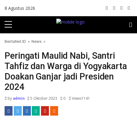
Skip to content
8 Agustus 2026
BeritaNet.ID
»
News
»
Peringati Maulid Nabi, Santri
Tahfiz dan Warga di Yogyakarta
Doakan Ganjar jadi Presiden
2024
by
admin
5 Oktober 2023
0
Views1141