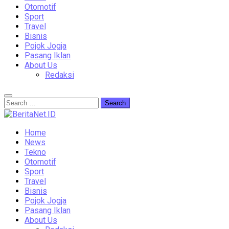
Otomotif
Sport
Travel
Bisnis
Pojok Jogja
Pasang Iklan
About Us
Redaksi
Home
News
Tekno
Otomotif
Sport
Travel
Bisnis
Pojok Jogja
Pasang Iklan
About Us