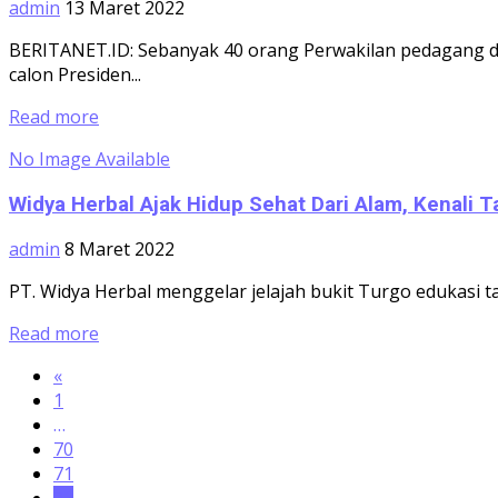
admin
13 Maret 2022
BERITANET.ID: Sebanyak 40 orang Perwakilan pedagang di
calon Presiden...
Read more
No Image Available
Widya Herbal Ajak Hidup Sehat Dari Alam, Kenali 
admin
8 Maret 2022
PT. Widya Herbal menggelar jelajah bukit Turgo edukasi 
Read more
«
1
…
70
71