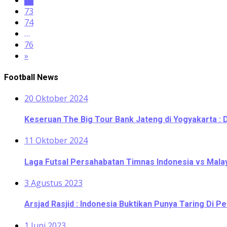
72
73
74
…
76
»
Football News
20 Oktober 2024
Keseruan The Big Tour Bank Jateng di Yogyakarta : 
11 Oktober 2024
Laga Futsal Persahabatan Timnas Indonesia vs Malaysi
3 Agustus 2023
Arsjad Rasjid : Indonesia Buktikan Punya Taring Di Pe
1 Juni 2023