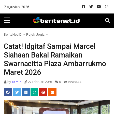
Skip to content
7 Agustus 2026
BeritaNet.ID
»
Pojok Jogja
»
Catat! Idgitaf Sampai Marcel
Siahaan Bakal Ramaikan
Swarnacitta Plaza Ambarrukmo
Maret 2026
by
admin
27 Februari 2026
0
Views474