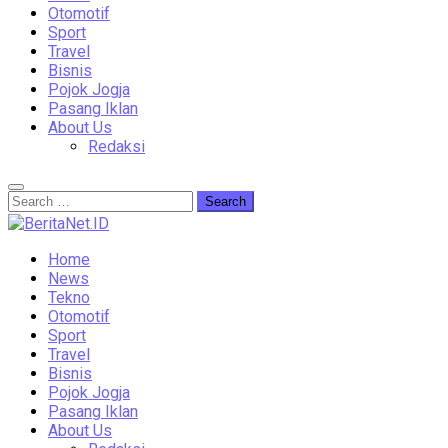
Otomotif
Sport
Travel
Bisnis
Pojok Jogja
Pasang Iklan
About Us
Redaksi
Home
News
Tekno
Otomotif
Sport
Travel
Bisnis
Pojok Jogja
Pasang Iklan
About Us