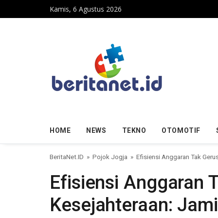
Skip to content
Kamis, 6 Agustus 2026
HOME
NEWS
TEKNO
OTOMOTIF
BeritaNet.ID
»
Pojok Jogja
»
Efisiensi Anggaran Tak Ger
Efisiensi Anggaran 
Kesejahteraan: Jam