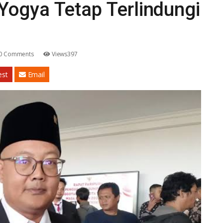
Yogya Tetap Terlindungi
0 Comments
Views397
est
Email