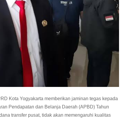
RD Kota Yogyakarta memberikan jaminan tegas kepada
garan Pendapatan dan Belanja Daerah (APBD) Tahun
na transfer pusat, tidak akan memengaruhi kualitas