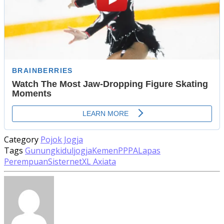
Category
Pojok Jogja
Tags
Gunungkidul
jogja
KemenPPPA
Lapas
Perempuan
Sisternet
XL Axiata