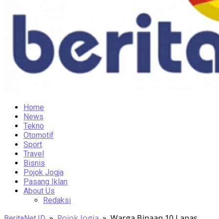
Home
News
Tekno
Otomotif
Sport
Travel
Bisnis
Pojok Jogja
Pasang Iklan
About Us
Redaksi
»
Pojok Jogja
»
Warga Binaan 10 Lapas
BeritaNet.ID