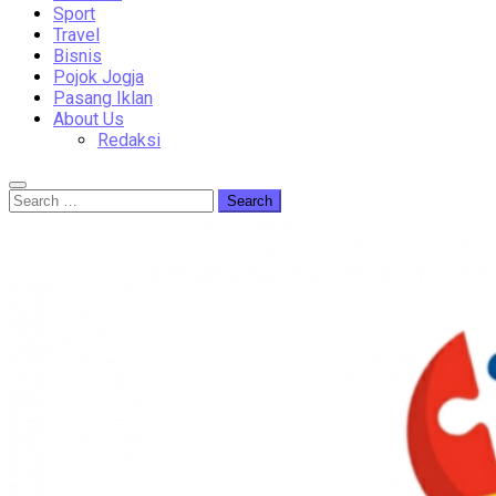
Sport
Travel
Bisnis
Pojok Jogja
Pasang Iklan
About Us
Redaksi