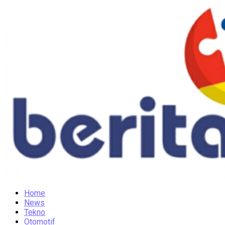
Home
News
Tekno
Otomotif