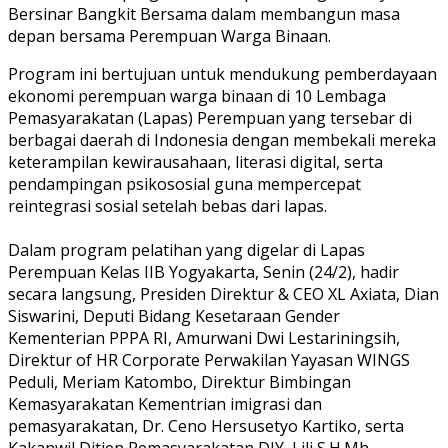
Bersinar Bangkit Bersama dalam membangun masa
depan bersama Perempuan Warga Binaan.
Program ini bertujuan untuk mendukung pemberdayaan
ekonomi perempuan warga binaan di 10 Lembaga
Pemasyarakatan (Lapas) Perempuan yang tersebar di
berbagai daerah di Indonesia dengan membekali mereka
keterampilan kewirausahaan, literasi digital, serta
pendampingan psikososial guna mempercepat
reintegrasi sosial setelah bebas dari lapas.
Dalam program pelatihan yang digelar di Lapas
Perempuan Kelas IIB Yogyakarta, Senin (24/2), hadir
secara langsung, Presiden Direktur & CEO XL Axiata, Dian
Siswarini, Deputi Bidang Kesetaraan Gender
Kementerian PPPA RI, Amurwani Dwi Lestariningsih,
Direktur of HR Corporate Perwakilan Yayasan WINGS
Peduli, Meriam Katombo, Direktur Bimbingan
Kemasyarakatan Kementrian imigrasi dan
pemasyarakatan, Dr. Ceno Hersusetyo Kartiko, serta
Kakanwil Ditjen Pemasyarakatan DIY, Lili S.H.Mh.