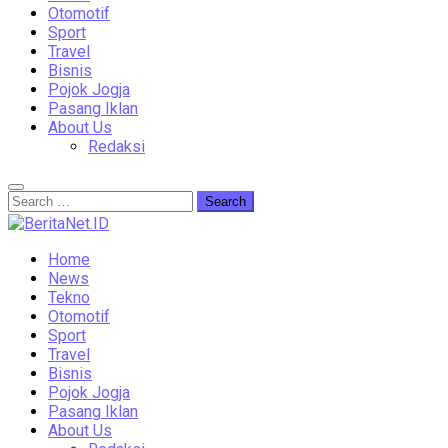
Otomotif
Sport
Travel
Bisnis
Pojok Jogja
Pasang Iklan
About Us
Redaksi
Home
News
Tekno
Otomotif
Sport
Travel
Bisnis
Pojok Jogja
Pasang Iklan
About Us