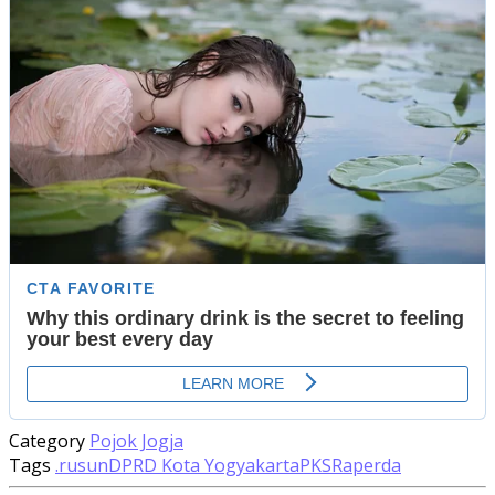
Category
Pojok Jogja
Tags
.rusun
DPRD Kota Yogyakarta
PKS
Raperda