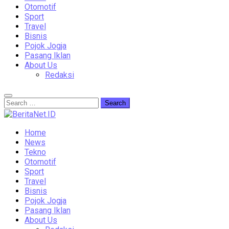
Otomotif
Sport
Travel
Bisnis
Pojok Jogja
Pasang Iklan
About Us
Redaksi
Home
News
Tekno
Otomotif
Sport
Travel
Bisnis
Pojok Jogja
Pasang Iklan
About Us