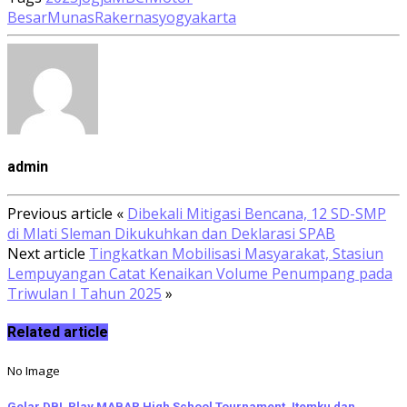
Besar
Munas
Rakernas
yogyakarta
admin
Previous article
«
Dibekali Mitigasi Bencana, 12 SD-SMP
di Mlati Sleman Dikukuhkan dan Deklarasi SPAB
Next article
Tingkatkan Mobilisasi Masyarakat, Stasiun
Lempuyangan Catat Kenaikan Volume Penumpang pada
Triwulan I Tahun 2025
»
Related article
No Image
Gelar DBL Play MABAR High School Tournament, Itemku dan