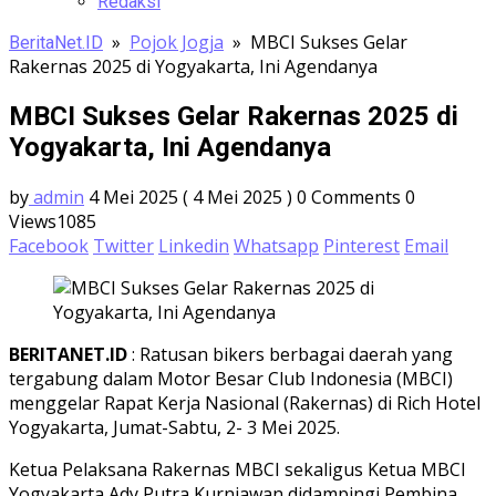
Redaksi
»
Pojok Jogja
»
MBCI Sukses Gelar
BeritaNet.ID
Rakernas 2025 di Yogyakarta, Ini Agendanya
MBCI Sukses Gelar Rakernas 2025 di
Yogyakarta, Ini Agendanya
by
admin
4 Mei 2025
( 4 Mei 2025 )
0 Comments
0
Views1085
Facebook
Twitter
Linkedin
Whatsapp
Pinterest
Email
BERITANET.ID
: Ratusan bikers berbagai daerah yang
tergabung dalam Motor Besar Club Indonesia (MBCI)
menggelar Rapat Kerja Nasional (Rakernas) di Rich Hotel
Yogyakarta, Jumat-Sabtu, 2- 3 Mei 2025.
Ketua Pelaksana Rakernas MBCI sekaligus Ketua MBCI
Yogyakarta Ady Putra Kurniawan didampingi Pembina