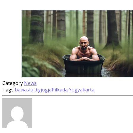
Category
News
Tags
bawaslu diy
jogja
Pilkada Yogyakarta