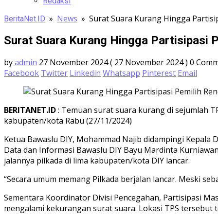
Redaksi
»
News
»
Surat Suara Kurang Hingga Partisi
BeritaNet.ID
Surat Suara Kurang Hingga Partisipasi 
by
admin
27 November 2024
( 27 November 2024 )
0 Com
Facebook
Twitter
Linkedin
Whatsapp
Pinterest
Email
BERITANET.ID
: Temuan surat suara kurang di sejumlah TP
kabupaten/kota Rabu (27/11/2024)
Ketua Bawaslu DIY, Mohammad Najib didampingi Kepala Di
Data dan Informasi Bawaslu DIY Bayu Mardinta Kurniawa
jalannya pilkada di lima kabupaten/kota DIY lancar.
“Secara umum memang Pilkada berjalan lancar. Meski sebagi
Sementara Koordinator Divisi Pencegahan, Partisipasi Ma
mengalami kekurangan surat suara. Lokasi TPS tersebut t