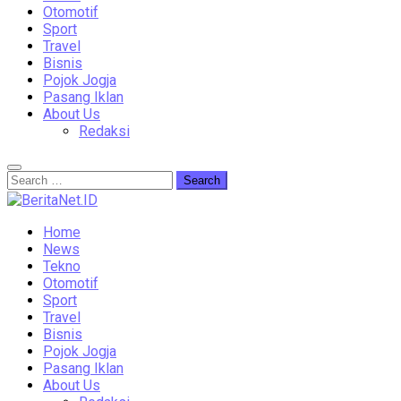
Otomotif
Sport
Travel
Bisnis
Pojok Jogja
Pasang Iklan
About Us
Redaksi
Home
News
Tekno
Otomotif
Sport
Travel
Bisnis
Pojok Jogja
Pasang Iklan
About Us