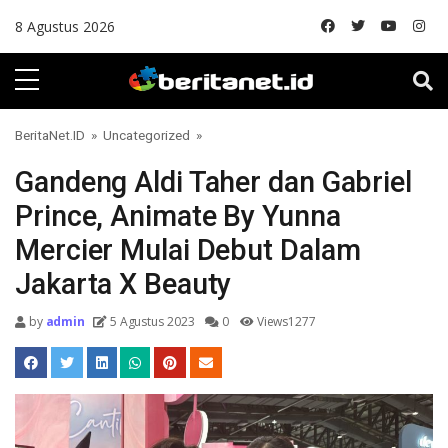
Skip to content
8 Agustus 2026
BeritaNet.ID
»
Uncategorized
»
Gandeng Aldi Taher dan Gabriel
Prince, Animate By Yunna
Mercier Mulai Debut Dalam
Jakarta X Beauty
by
admin
5 Agustus 2023
0
Views1277