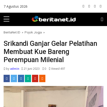
Skip to content
7 Agustus 2026
BeritaNet.ID
»
Pojok Jogja
»
Srikandi Ganjar Gelar Pelatihan
Membuat Kue Bareng
Perempuan Milenial
by
admin
21 Juni 2023
0
Views1497