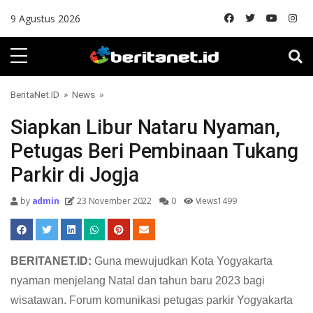
Skip to content
9 Agustus 2026
BeritaNet.ID
»
News
»
Siapkan Libur Nataru Nyaman,
Petugas Beri Pembinaan Tukang
Parkir di Jogja
by
admin
23 November 2022
0
Views1499
BERITANET.ID:
Guna mewujudkan Kota Yogyakarta
nyaman menjelang Natal dan tahun baru 2023 bagi
wisatawan. Forum komunikasi petugas parkir Yogyakarta