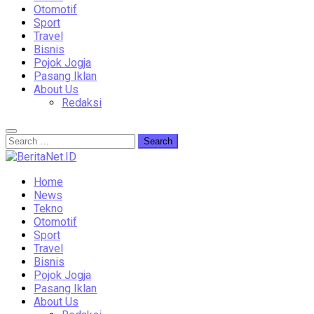
Otomotif
Sport
Travel
Bisnis
Pojok Jogja
Pasang Iklan
About Us
Redaksi
Home
News
Tekno
Otomotif
Sport
Travel
Bisnis
Pojok Jogja
Pasang Iklan
About Us