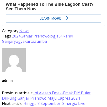
Category
News
Tags
2024
Ganjar Pranowo
jogja
Srikandi
Ganjar
yogyakarta
Zumba
admin
Previous article
«
Ini Alasan Emak-Emak DIY Bulat
Dukung Ganjar Pranowo Maju Capres 2024
Next article
Hingga 8 September, Sinergia Live