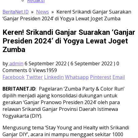
Redaksi
»
News
»
Keren! Srikandi Ganjar Suarakan
BeritaNet.ID
‘Ganjar Presiden 2024’ di Yogya Lewat Joget Zumba
Keren! Srikandi Ganjar Suarakan ‘Ganjar
Presiden 2024’ di Yogya Lewat Joget
Zumba
by
admin
6 September 2022
( 6 September 2022 )
0
Comments
0
Views1959
Facebook
Twitter
Linkedin
Whatsapp
Pinterest
Email
BERITANET.ID
: Pagelaran ‘Zumba Party & Color Run’
dipilih menjadi ajang konsolidasi dukungan untuk
gerakan ‘Ganjar Pranowo Presiden 2024’ oleh para
relawan Srikandi Ganjar Provinsi Daerah Istimewa
Yogyakarta (DIY).
Mengusung tema ‘Stay Young and Healty with Srikandi
Ganjar DIY’, acara ini mampu menggaet sekitar 1000