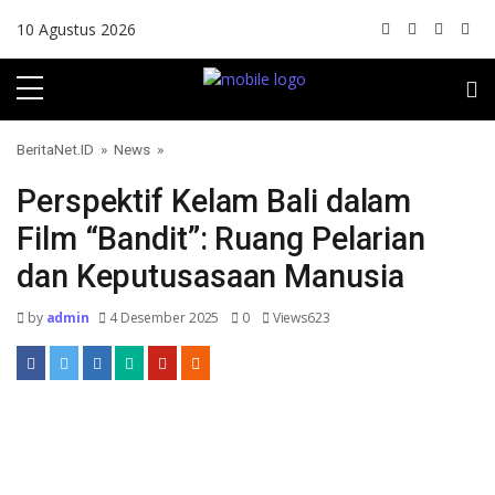
Skip to content
10 Agustus 2026
BeritaNet.ID
»
News
»
Perspektif Kelam Bali dalam
Film “Bandit”: Ruang Pelarian
dan Keputusasaan Manusia
by
admin
4 Desember 2025
0
Views623