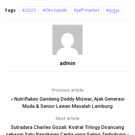
Tags
2025
film bandit
jaff market
jogja
admin
Previous article
«
Nutriflakes Gandeng Deddy Mizwar, Ajak Generasi
Muda & Senior Lawan Masalah Lambung
Next article
Sutradara Charles Gozali: Kodrat Trilogy Dirancang
»
sebagai Satu Rangkaian Cerita yang Saling Terhubung