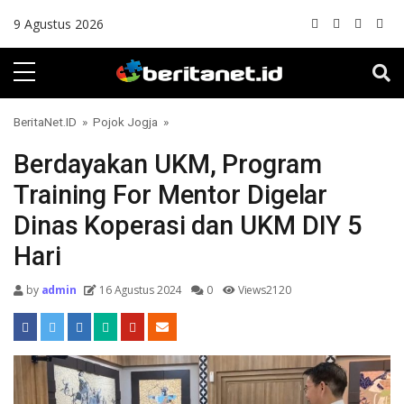
Skip to content
9 Agustus 2026
BeritaNet.ID
»
Pojok Jogja
»
Berdayakan UKM, Program
Training For Mentor Digelar
Dinas Koperasi dan UKM DIY 5
Hari
by
admin
16 Agustus 2024
0
Views2120