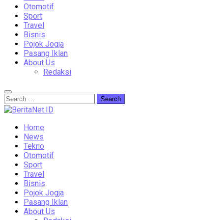
Otomotif
Sport
Travel
Bisnis
Pojok Jogja
Pasang Iklan
About Us
Redaksi
Home
News
Tekno
Otomotif
Sport
Travel
Bisnis
Pojok Jogja
Pasang Iklan
About Us