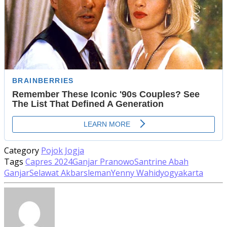
Category
Pojok Jogja
Tags
Capres 2024
Ganjar Pranowo
Santrine Abah
Ganjar
Selawat Akbar
sleman
Yenny Wahid
yogyakarta