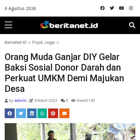
Skip to content
6 Agustus 2026
BeritaNet.ID
»
Pojok Jogja
»
Orang Muda Ganjar DIY Gelar
Baksi Sosial Donor Darah dan
Perkuat UMKM Demi Majukan
Desa
by
admin
4 Maret 2023
0
Views1145