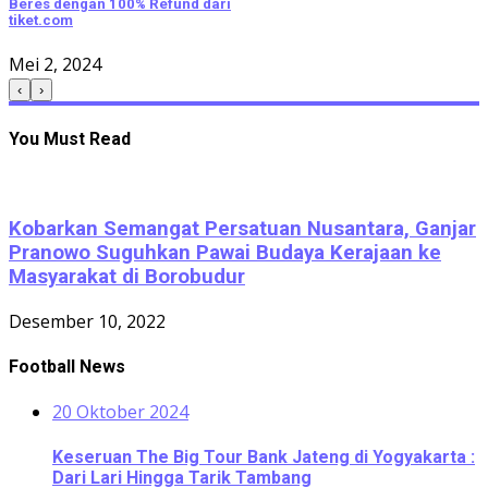
Beres dengan 100% Refund dari
tiket.com
Mei 2, 2024
‹
›
You Must Read
Kobarkan Semangat Persatuan Nusantara, Ganjar
Pranowo Suguhkan Pawai Budaya Kerajaan ke
Masyarakat di Borobudur
Desember 10, 2022
Football News
20 Oktober 2024
Keseruan The Big Tour Bank Jateng di Yogyakarta :
Dari Lari Hingga Tarik Tambang