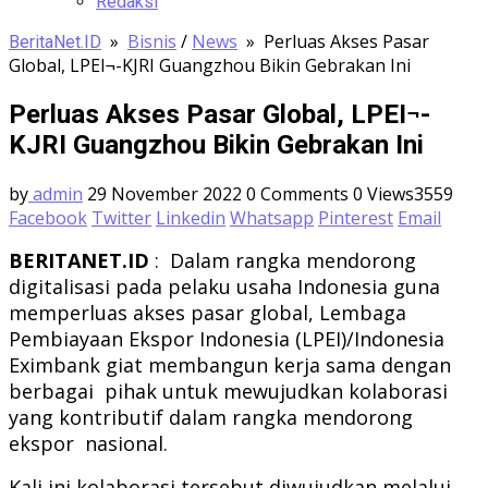
Redaksi
»
Bisnis
/
News
»
Perluas Akses Pasar
BeritaNet.ID
Global, LPEI¬-KJRI Guangzhou Bikin Gebrakan Ini
Perluas Akses Pasar Global, LPEI¬-
KJRI Guangzhou Bikin Gebrakan Ini
by
admin
29 November 2022
0 Comments
0
Views3559
Facebook
Twitter
Linkedin
Whatsapp
Pinterest
Email
BERITANET.ID
: Dalam rangka mendorong
digitalisasi pada pelaku usaha Indonesia guna
memperluas akses pasar global, Lembaga
Pembiayaan Ekspor Indonesia (LPEI)/Indonesia
Eximbank giat membangun kerja sama dengan
berbagai pihak untuk mewujudkan kolaborasi
yang kontributif dalam rangka mendorong
ekspor nasional.
Kali ini kolaborasi tersebut diwujudkan melalui