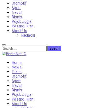
Otomotif
Sport
Travel
Bisnis
Pojok Jogja
Pasang Iklan
About Us
Redaksi
Home
News
Tekno
Otomotif
Sport
Travel
Bisnis
Pojok Jogja
Pasang Iklan
About Us