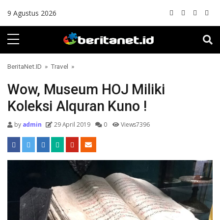
Skip to content
9 Agustus 2026
BeritaNet.ID
»
Travel
»
Wow, Museum HOJ Miliki
Koleksi Alquran Kuno !
by
admin
29 April 2019
0
Views7396