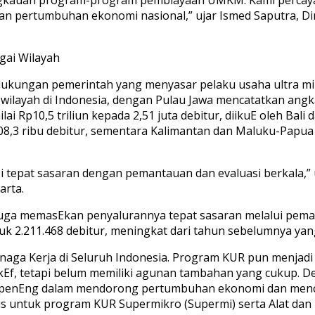
an pertumbuhan ekonomi nasional,” ujar Ismed Saputra, D
gai Wilayah
kungan pemerintah yang menyasar pelaku usaha ultra mik
layah di Indonesia, dengan Pulau Jawa mencatatkan angka t
 Rp10,5 triliun kepada 2,51 juta debitur, diikuE oleh Bali
 708,3 ribu debitur, sementara Kalimantan dan Maluku-Pap
epat sasaran dengan pemantauan dan evaluasi berkala,” u
arta.
juga memasEkan penyalurannya tepat sasaran melalui peman
k 2.211.468 debitur, meningkat dari tahun sebelumnya yang 
ga Kerja di Seluruh Indonesia. Program KUR pun menjadi
f, tetapi belum memiliki agunan tambahan yang cukup. 
 penEng dalam mendorong pertumbuhan ekonomi dan menci
s untuk program KUR Supermikro (Supermi) serta Alat dan 