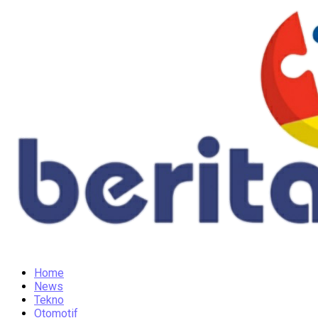
Home
News
Tekno
Otomotif