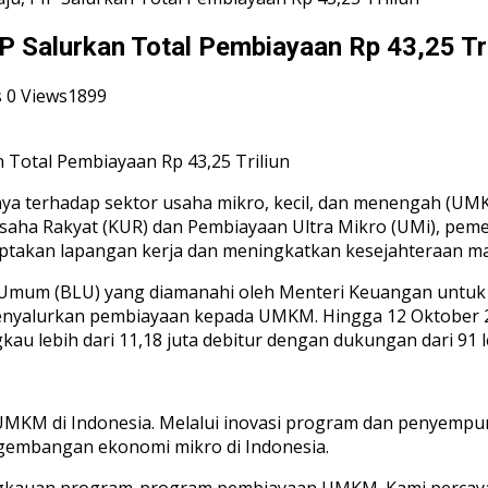
 Salurkan Total Pembiayaan Rp 43,25 Tri
s
0
Views1899
a terhadap sektor usaha mikro, kecil, dan menengah (UM
Usaha Rakyat (KUR) dan Pembiayaan Ultra Mikro (UMi), pe
ptakan lapangan kerja dan meningkatkan kesejahteraan m
n Umum (BLU) yang diamanahi oleh Menteri Keuangan untuk
enyalurkan pembiayaan kepada UMKM. Hingga 12 Oktober 20
kau lebih dari 11,18 juta debitur dengan dukungan dari 91
KM di Indonesia. Melalui inovasi program dan penyempur
gembangan ekonomi mikro di Indonesia.
jangkauan program-program pembiayaan UMKM. Kami perca