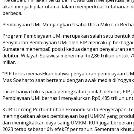
akan menjadi pilar utama dalam memperkuat ketahanan d
berbeda.
Pembiayaan UMi: Menjangkau Usaha Ultra Mikro di Berba
Program Pembiayaan UMi merupakan salah satu bentuk du
Penyaluran Pembiayaan UMi oleh PIP mencakup berbagai wi
Sumatera menempaE posisi kedua dengan penyaluran senilai
debitur. Wilayah Sulawesi menerima Rp2,86 triliun untuk
miliar.
“PIP terus memasEkan bahwa penyaluran pembiayaan UMi t
Mas Soeharto saat bertemu dengan awak media di Yogyak
Tidak hanya fokus pada peningkatan jumlah debitur, PIP 
Pembiayaan UMi berhasil menyalurkan Rp9,485 triliun untu
KUR: Dorong Pertumbuhan Ekonomi serta Penyerapan Tena
meningkatkan akses pembiayaan bagi UMKM yang produkE
dan meningkatkan daya saing UMKM, KUR juga berperan
2023 tetap sebesar 6% efekEf per tahun. Sementara khusu