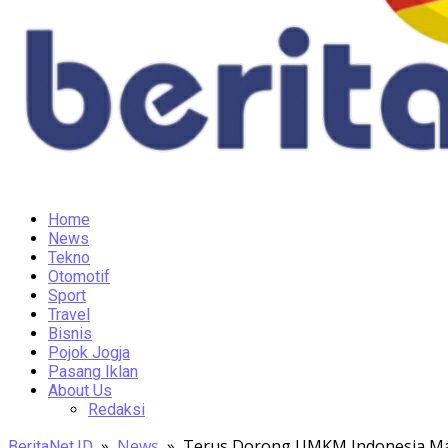
Home
News
Tekno
Otomotif
Sport
Travel
Bisnis
Pojok Jogja
Pasang Iklan
About Us
Redaksi
»
News
»
Terus Dorong UMKM Indonesia Maju
BeritaNet.ID