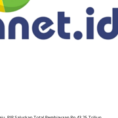
, PIP Salurkan Total Pembiayaan Rp 43,25 Triliun