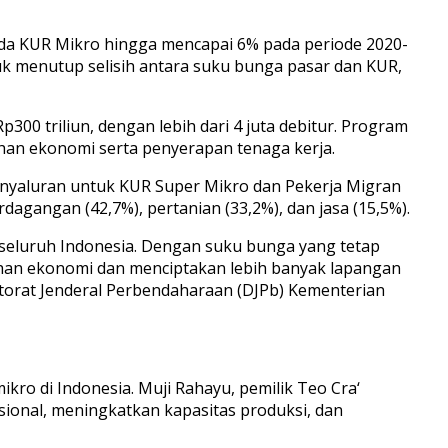
ada KUR Mikro hingga mencapai 6% pada periode 2020-
k menutup selisih antara suku bunga pasar dan KUR,
300 triliun, dengan lebih dari 4 juta debitur. Program
an ekonomi serta penyerapan tenaga kerja.
penyaluran untuk KUR Super Mikro dan Pekerja Migran
dagangan (42,7%), pertanian (33,2%), dan jasa (15,5%).
eluruh Indonesia. Dengan suku bunga yang tetap
han ekonomi dan menciptakan lebih banyak lapangan
ektorat Jenderal Perbendaharaan (DJPb) Kementerian
ro di Indonesia. Muji Rahayu, pemilik Teo Cra‘
onal, meningkatkan kapasitas produksi, dan