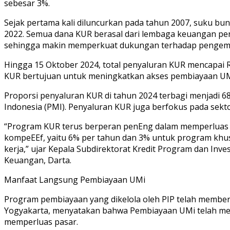
sebesar 3%.
Sejak pertama kali diluncurkan pada tahun 2007, suku bu
2022. Semua dana KUR berasal dari lembaga keuangan pe
sehingga makin memperkuat dukungan terhadap pengem
Hingga 15 Oktober 2024, total penyaluran KUR mencapai Rp2
KUR bertujuan untuk meningkatkan akses pembiayaan U
Proporsi penyaluran KUR di tahun 2024 terbagi menjadi 6
Indonesia (PMI). Penyaluran KUR juga berfokus pada sektor
“Program KUR terus berperan penEng dalam memperluas 
kompeEEf, yaitu 6% per tahun dan 3% untuk program kh
kerja,” ujar Kepala Subdirektorat Kredit Program dan Inv
Keuangan, Darta.
Manfaat Langsung Pembiayaan UMi
Program pembiayaan yang dikelola oleh PIP telah memberi
Yogyakarta, menyatakan bahwa Pembiayaan UMi telah me
memperluas pasar.