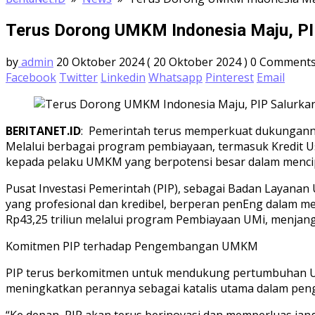
Terus Dorong UMKM Indonesia Maju, PIP
by
admin
20 Oktober 2024
( 20 Oktober 2024 )
0 Comment
Facebook
Twitter
Linkedin
Whatsapp
Pinterest
Email
BERITANET.ID
: Pemerintah terus memperkuat dukunganny
Melalui berbagai program pembiayaan, termasuk Kredit 
kepada pelaku UMKM yang berpotensi besar dalam menci
Pusat Investasi Pemerintah (PIP), sebagai Badan Layana
yang profesional dan kredibel, berperan penEng dalam m
Rp43,25 triliun melalui program Pembiayaan UMi, menjang
Komitmen PIP terhadap Pengembangan UMKM
PIP terus berkomitmen untuk mendukung pertumbuhan UM
meningkatkan perannya sebagai katalis utama dalam pen
“Ke depan, PIP akan terus berinovasi dan memperluas 