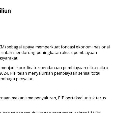
liun
KM) sebagai upaya memperkuat fondasi ekonomi nasional.
merintah mendorong peningkatan akses pembiayaan
asyarakat.
 menjadi koordinator pendanaan pembiayaan ultra mikro
24, PIP telah menyalurkan pembiayaan senilai total
 lembaga penyalur.
naan mekanisme penyaluran, PIP bertekad untuk terus
ya bahwa dengan dukungan yang tepat, sektor UMKM