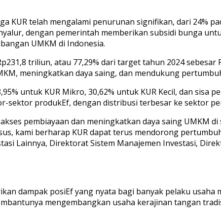
nga KUR telah mengalami penurunan signifikan, dari 24% p
nyalur, dengan pemerintah memberikan subsidi bunga untu
bangan UMKM di Indonesia.
31,8 triliun, atau 77,29% dari target tahun 2024 sebesar Rp
MKM, meningkatkan daya saing, dan mendukung pertumbuh
8,95% untuk KUR Mikro, 30,62% untuk KUR Kecil, dan sisa 
-sektor produkEf, dengan distribusi terbesar ke sektor per
akses pembiayaan dan meningkatkan daya saing UMKM di s
usus, kami berharap KUR dapat terus mendorong pertumbu
estasi Lainnya, Direktorat Sistem Manajemen Investasi, Dir
kan dampak posiEf yang nyata bagi banyak pelaku usaha mik
mbantunya mengembangkan usaha kerajinan tangan tradisi