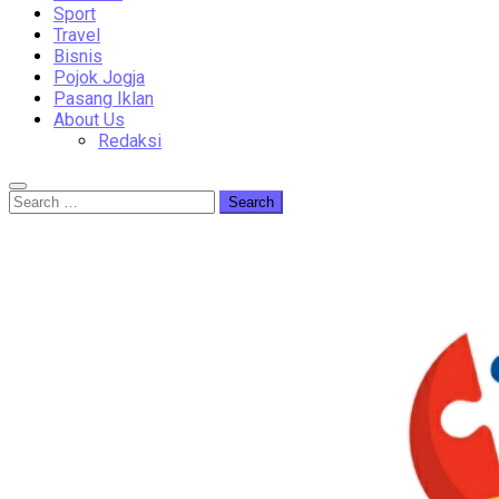
Sport
Travel
Bisnis
Pojok Jogja
Pasang Iklan
About Us
Redaksi