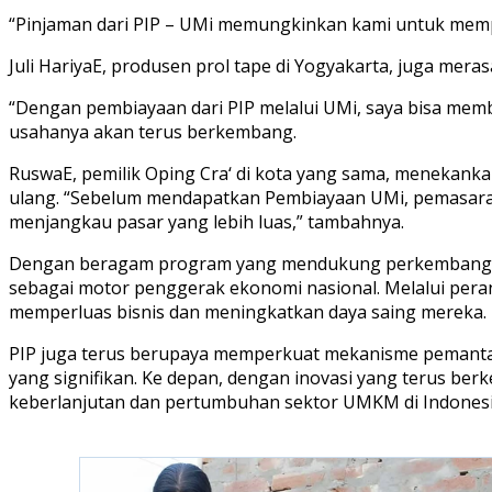
“Pinjaman dari PIP – UMi memungkinkan kami untuk memp
Juli HariyaE, produsen prol tape di Yogyakarta, juga mera
“Dengan pembiayaan dari PIP melalui UMi, saya bisa memb
usahanya akan terus berkembang.
RuswaE, pemilik Oping Cra‘ di kota yang sama, meneka
ulang. “Sebelum mendapatkan Pembiayaan UMi, pemasaran
menjangkau pasar yang lebih luas,” tambahnya.
Dengan beragam program yang mendukung perkembangan
sebagai motor penggerak ekonomi nasional. Melalui per
memperluas bisnis dan meningkatkan daya saing mereka.
PIP juga terus berupaya memperkuat mekanisme pemanta
yang signifikan. Ke depan, dengan inovasi yang terus b
keberlanjutan dan pertumbuhan sektor UMKM di Indones