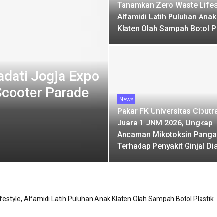
Tanamkan Zero Waste Lifes
Alfamidi Latih Puluhan Anak
Klaten Olah Sampah Botol Pl
adati Jogja Expo
Scooter Parade
News
Pakar FK Universitas Ciputr
Juara 1 JNM 2026, Ungkap
Ancaman Mikotoksin Panga
Terhadap Penyakit Ginjal Di
yawan, HS Surya Group Berangkatkan 156 Pegawai Umrah Gratis