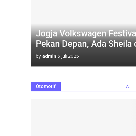
Jogja Volkswagen Festiva
Pekan Depan, Ada Sheila 
a Kebon
by
admin
5 Juli 2025
omi
All
Otomotif