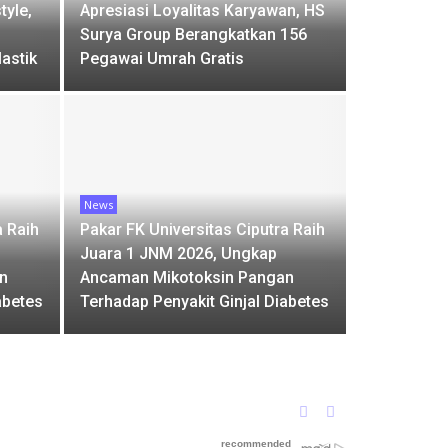
tyle,
Apresiasi Loyalitas Karyawan, HS
Surya Group Berangkatkan 156
astik
Pegawai Umrah Gratis
News
a Raih
Pakar FK Universitas Ciputra Raih
Juara 1 JNM 2026, Ungkap
n
Ancaman Mikotoksin Pangan
abetes
Terhadap Penyakit Ginjal Diabetes
Previous
Next