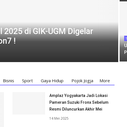
l 2025 di GIK-UGM Digelar
on7 !
T
U
P
Bisnis
Sport
Gaya Hidup
Pojok Jogja
More
Amplaz Yogyakarta Jadi Lokasi
Pameran Suzuki Fronx Sebelum
Resmi Diluncurkan Akhir Mei
14 Mei 2025