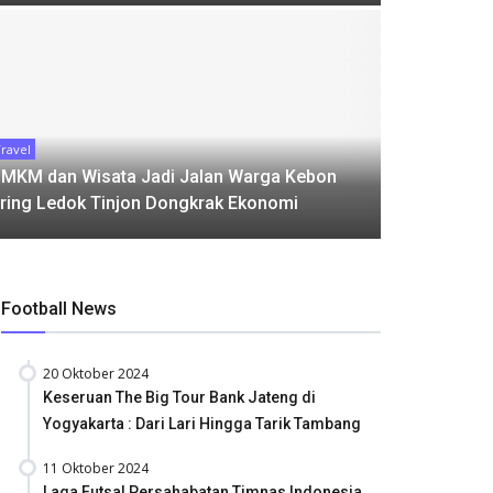
Jogja
Pekan
ravel
MKM dan Wisata Jadi Jalan Warga Kebon
by
admin
ring Ledok Tinjon Dongkrak Ekonomi
Football News
20 Oktober 2024
Keseruan The Big Tour Bank Jateng di
Yogyakarta : Dari Lari Hingga Tarik Tambang
11 Oktober 2024
Laga Futsal Persahabatan Timnas Indonesia