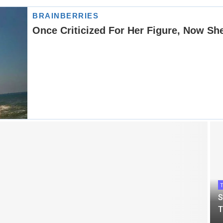
T
S
T