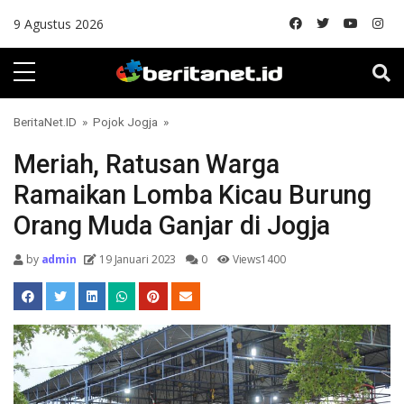
Skip to content
9 Agustus 2026
BeritaNet.ID
»
Pojok Jogja
»
Meriah, Ratusan Warga
Ramaikan Lomba Kicau Burung
Orang Muda Ganjar di Jogja
by
admin
19 Januari 2023
0
Views1400