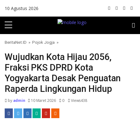
Skip to content
10 Agustus 2026
BeritaNet.ID
»
Pojok Jogja
»
Wujudkan Kota Hijau 2056,
Fraksi PKS DPRD Kota
Yogyakarta Desak Penguatan
Raperda Lingkungan Hidup
by
admin
10 Maret 2026
0
Views438