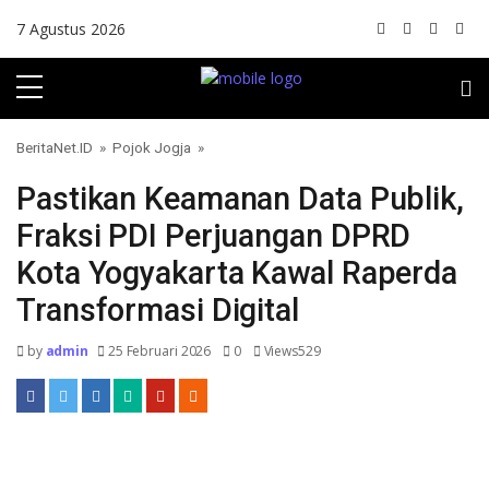
Skip to content
7 Agustus 2026
BeritaNet.ID
»
Pojok Jogja
»
Pastikan Keamanan Data Publik,
Fraksi PDI Perjuangan DPRD
Kota Yogyakarta Kawal Raperda
Transformasi Digital
by
admin
25 Februari 2026
0
Views529