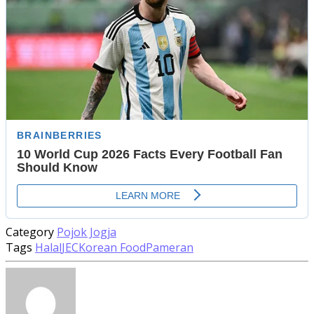
Category
Pojok Jogja
Tags
Halal
JEC
Korean Food
Pameran