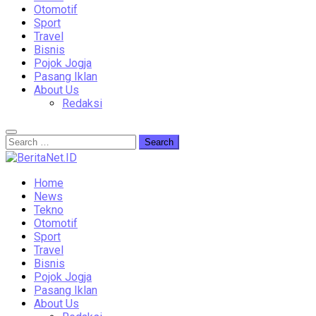
Otomotif
Sport
Travel
Bisnis
Pojok Jogja
Pasang Iklan
About Us
Redaksi
Home
News
Tekno
Otomotif
Sport
Travel
Bisnis
Pojok Jogja
Pasang Iklan
About Us