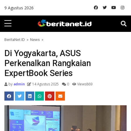
Skip to content
9 Agustus 2026
BeritaNet.ID
»
News
»
Di Yogyakarta, ASUS
Perkenalkan Rangkaian
ExpertBook Series
by
admin
14 Agustus 2025
0
Views869