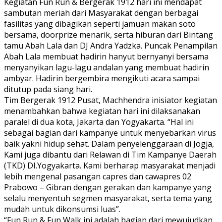
Kegiatan Fun Run & Bergerak 1912 hari ini mendapat
sambutan meriah dari Masyarakat dengan berbagai
fasilitas yang dibagikan seperti jamuan makan soto
bersama, doorprize menarik, serta hiburan dari Bintang
tamu Abah Lala dan DJ Andra Yadzka. Puncak Penampilan
Abah Lala membuat hadirin hanyut bernyanyi bersama
menyanyikan lagu-lagu andalan yang membuat hadirin
ambyar. Hadirin bergembira mengikuti acara sampai
ditutup pada siang hari.
Tim Bergerak 1912 Pusat, Machhendra inisiator kegiatan
menambahkan bahwa kegiatan hari ini dilaksanakan
paralel di dua kota, Jakarta dan Yogyakarta. “Hal ini
sebagai bagian dari kampanye untuk menyebarkan virus
baik yakni hidup sehat. Dalam penyelenggaraan di Jogja,
Kami juga dibantu dari Relawan di Tim Kampanye Daerah
(TKD) DI.Yogyakarta. Kami berharap masyarakat menjadi
lebih mengenal pasangan capres dan cawapres 02
Prabowo – Gibran dengan gerakan dan kampanye yang
selalu menyentuh segmen masyarakat, serta tema yang
mudah untuk dikonsumsi luas”.
“Fun Run & Fun Walk ini adalah bagian dari mewujudkan