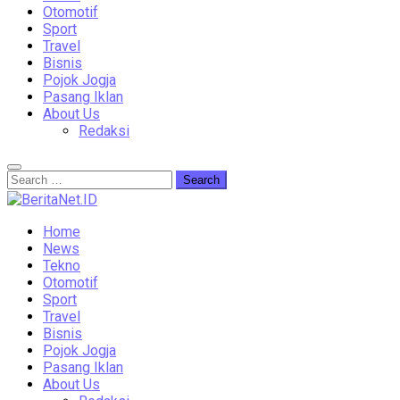
Otomotif
Sport
Travel
Bisnis
Pojok Jogja
Pasang Iklan
About Us
Redaksi
Home
News
Tekno
Otomotif
Sport
Travel
Bisnis
Pojok Jogja
Pasang Iklan
About Us