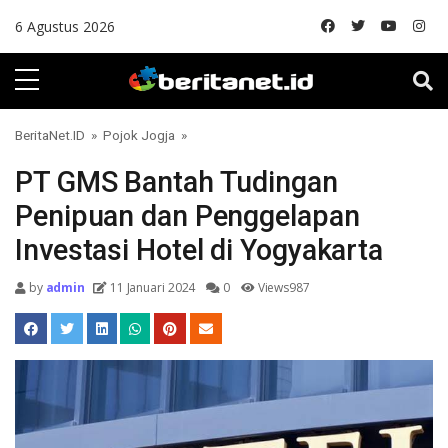
Skip to content
6 Agustus 2026
BeritaNet.ID
»
Pojok Jogja
»
PT GMS Bantah Tudingan
Penipuan dan Penggelapan
Investasi Hotel di Yogyakarta
by
admin
11 Januari 2024
0
Views987