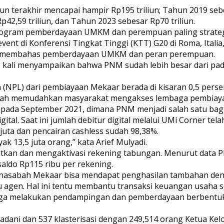
 terakhir mencapai hampir Rp195 triliun; Tahun 2019 sebes
42,59 triliun, dan Tahun 2023 sebesar Rp70 triliun.
ogram pemberdayaan UMKM dan perempuan paling strategis
ent di Konferensi Tingkat Tinggi (KTT) G20 di Roma, Itali
tu membahas pemberdayaan UMKM dan peran perempuan.
ang kali menyampaikan bahwa PNM sudah lebih besar dari p
(NPL) dari pembiayaan Mekaar berada di kisaran 0,5 perse
elah memudahkan masyarakat mengakses lembaga pembiayaa
ah pada September 2021, dimana PNM menjadi salah satu ba
tal. Saat ini jumlah debitur digital melalui UMi Corner tel
juta dan pencairan cashless sudah 98,38%.
 13,5 juta orang,” kata Arief Mulyadi.
n dan mengaktivasi rekening tabungan. Menurut data PNM
aldo Rp115 ribu per rekening.
, nasabah Mekaar bisa mendapat penghasilan tambahan den
u agen. Hal ini tentu membantu transaksi keuangan usaha 
 juga melakukan pendampingan dan pemberdayaan berbent
ni dan 537 klasterisasi dengan 249,514 orang Ketua Kel