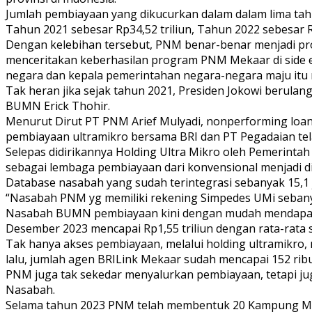
Jumlah pembiayaan yang dikucurkan dalam dalam lima tahun
Tahun 2021 sebesar Rp34,52 triliun, Tahun 2022 sebesar Rp
Dengan kelebihan tersebut, PNM benar-benar menjadi pr
menceritakan keberhasilan program PNM Mekaar di side ev
negara dan kepala pemerintahan negara-negara maju i
Tak heran jika sejak tahun 2021, Presiden Jokowi berul
BUMN Erick Thohir.
Menurut Dirut PT PNM Arief Mulyadi, nonperforming loan 
pembiayaan ultramikro bersama BRI dan PT Pegadaian t
Selepas didirikannya Holding Ultra Mikro oleh Pemerint
sebagai lembaga pembiayaan dari konvensional menjadi digi
Database nasabah yang sudah terintegrasi sebanyak 15,1 
“Nasabah PNM yg memiliki rekening Simpedes UMi sebanyak
Nasabah BUMN pembiayaan kini dengan mudah mendapatka
Desember 2023 mencapai Rp1,55 triliun dengan rata-rata s
Tak hanya akses pembiayaan, melalui holding ultramikro
lalu, jumlah agen BRILink Mekaar sudah mencapai 152 rib
PNM juga tak sekedar menyalurkan pembiayaan, tetapi
Nasabah.
Selama tahun 2023 PNM telah membentuk 20 Kampung Mada