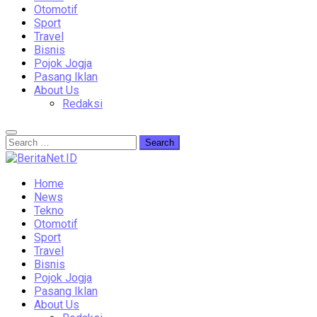
Otomotif
Sport
Travel
Bisnis
Pojok Jogja
Pasang Iklan
About Us
Redaksi
Home
News
Tekno
Otomotif
Sport
Travel
Bisnis
Pojok Jogja
Pasang Iklan
About Us