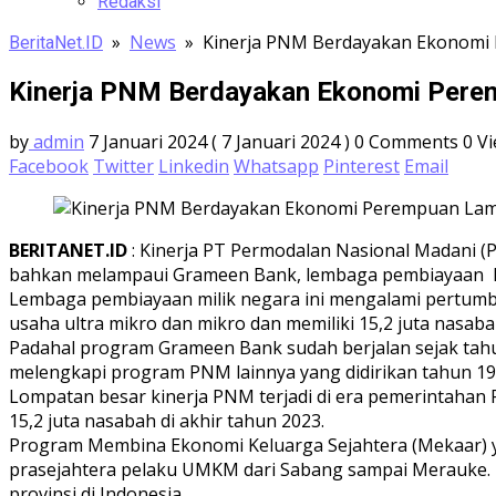
Redaksi
»
News
»
Kinerja PNM Berdayakan Ekonomi
BeritaNet.ID
Kinerja PNM Berdayakan Ekonomi Pere
by
admin
7 Januari 2024
( 7 Januari 2024 )
0 Comments
0
V
Facebook
Twitter
Linkedin
Whatsapp
Pinterest
Email
BERITANET.ID
: Kinerja PT Permodalan Nasional Madani (
bahkan melampaui Grameen Bank, lembaga pembiayaan Ba
Lembaga pembiayaan milik negara ini mengalami pertumbu
usaha ultra mikro dan mikro dan memiliki 15,2 juta nasab
Padahal program Grameen Bank sudah berjalan sejak ta
melengkapi program PNM lainnya yang didirikan tahun 19
Lompatan besar kinerja PNM terjadi di era pemerintahan 
15,2 juta nasabah di akhir tahun 2023.
Program Membina Ekonomi Keluarga Sejahtera (Mekaar) 
prasejahtera pelaku UMKM dari Sabang sampai Merauke. P
provinsi di Indonesia.