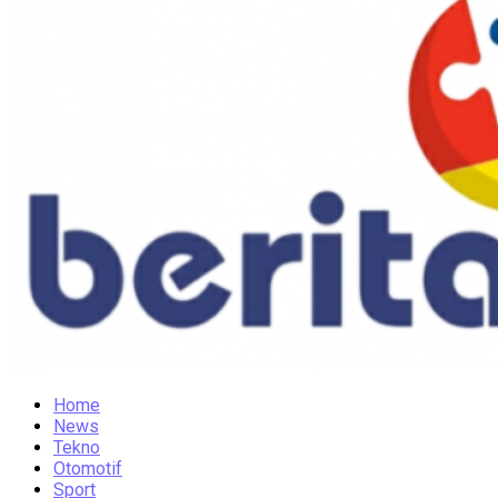
Home
News
Tekno
Otomotif
Sport