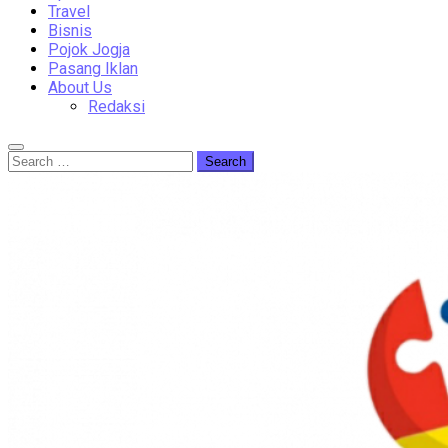
Travel
Bisnis
Pojok Jogja
Pasang Iklan
About Us
Redaksi