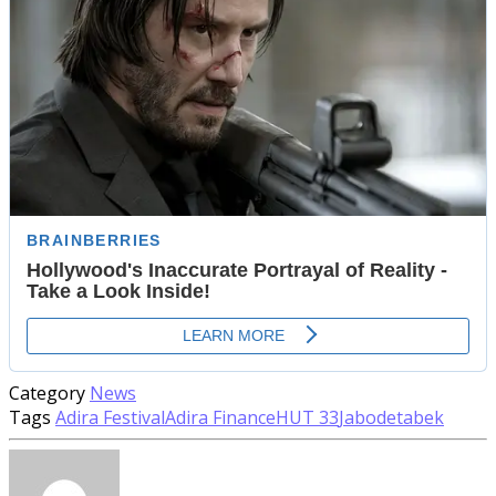
Category
News
Tags
Adira Festival
Adira Finance
HUT 33
Jabodetabek