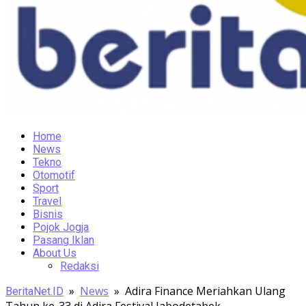
Home
News
Tekno
Otomotif
Sport
Travel
Bisnis
Pojok Jogja
Pasang Iklan
About Us
Redaksi
»
News
»
Adira Finance Meriahkan Ulang
BeritaNet.ID