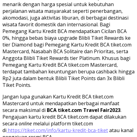
menarik dengan harga spesial untuk kebutuhan
perjalanan wisata masyarakat seperti penerbangan,
akomodasi, juga aktivitas liburan, di berbagai destinasi
wisata favorit domestik dan internasional. Bagi
Pemegang Kartu Kredit BCA mendapatkan Cicilan BCA
0%, hingga bebas biaya upgrade Blibli Tiket Rewards ke
tier Diamond bagi Pemegang Kartu Kredit BCA tiket.com
Mastercard, Nasabah BCA Solitaire dan Prioritas, serta
Anggota Blibli Tiket Rewards tier Platinum. Khusus bagi
Pemegang Kartu Kredit BCA tiket.com Mastercard,
terdapat tambahan keuntungan berupa cashback hingga
Rp2 juta dalam bentuk Blibli Tiket Points dan 3x Blibli
Tiket Points.
Jangan lupa gunakan Kartu Kredit BCA tiket.com
Mastercard untuk mendapatkan berbagai manfaat
secara maksimal di
BCA tiket.com Travel Fair2023
.
Pengajuan kartu kredit BCA tiket.com dapat dilakukan
secara
online
melalui platform tiket.com
di
https://tiket.com/info/kartu-kredit-bca-tiket
atau kanal
pengajuan resmi BCA