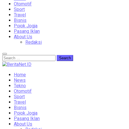
Otomotif
Sport
Travel
Bisnis
Pojok Jogja
Pasang Iklan
About Us
Redaksi
Home
News
Tekno
Otomotif
Sport
Travel
Bisnis
Pojok Jogja
Pasang Iklan
About Us