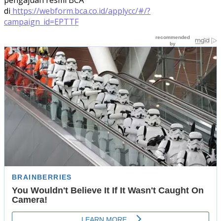
di
https://webform.bca.co.id/applycc/#/?
campaign_id=EPTTF