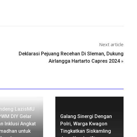
Next article
Deklarasi Pejuang Recehan Di Sleman, Dukung
»
Airlangga Hartarto Capres 2024
ndeng LazisMU
PWM DIY Gelar
Galang Sinergi Dengan
 Inklusi Angkat
Polri, Warga Kwagon
No Image
madhan untuk
Tingkatkan Siskamling