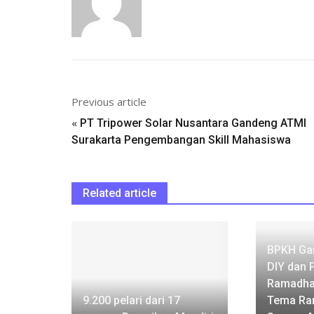
Previous article
«
PT Tripower Solar Nusantara Gandeng ATMI
Surakarta Pengembangan Skill Mahasiswa
Related article
BPKH Ga
DIY dan 
Ramadhan
9.200 pelari dari 17
Tema Ra