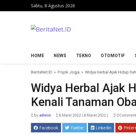
Skip to content
Sabtu, 8 Agustus 2026
HOME
NEWS
TEKNO
OTOMOTIF
BeritaNet.ID
»
Pojok Jogja
»
Widya Herbal Ajak Hidup Seh
Widya Herbal Ajak H
Kenali Tanaman Oba
by
admin
8 Maret 2022
( 8 Maret 2022 )
0 Comment
Facebook
Twitter
Linkedin
Pinter