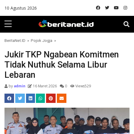
Skip to content
10 Agustus 2026
BeritaNet.ID
»
Pojok Jogja
»
Jukir TKP Ngabean Komitmen
Tidak Nuthuk Selama Libur
Lebaran
by
admin
16 Maret 2026
0
Views529