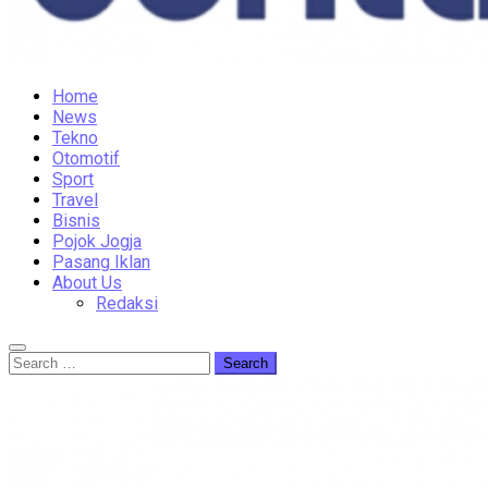
Home
News
Tekno
Otomotif
Sport
Travel
Bisnis
Pojok Jogja
Pasang Iklan
About Us
Redaksi