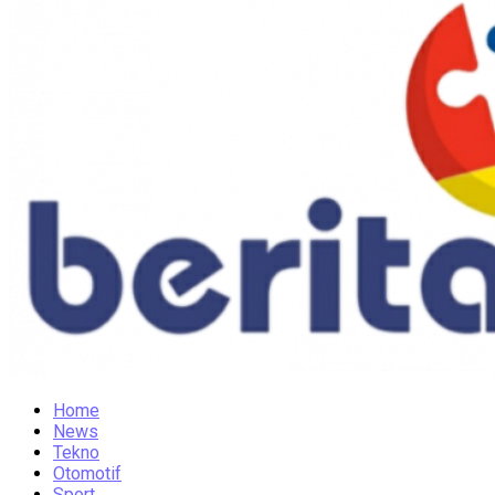
Home
News
Tekno
Otomotif
Sport