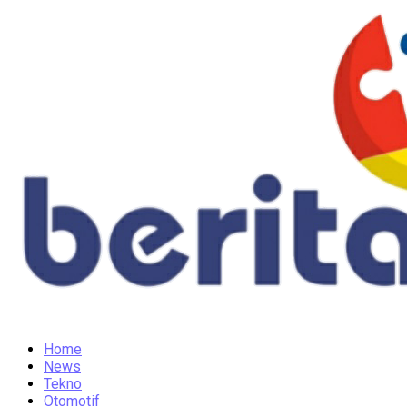
Home
News
Tekno
Otomotif