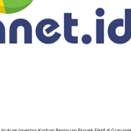
a Hukum Investor Korban Penipuan Proyek Fiktif di Gunungk