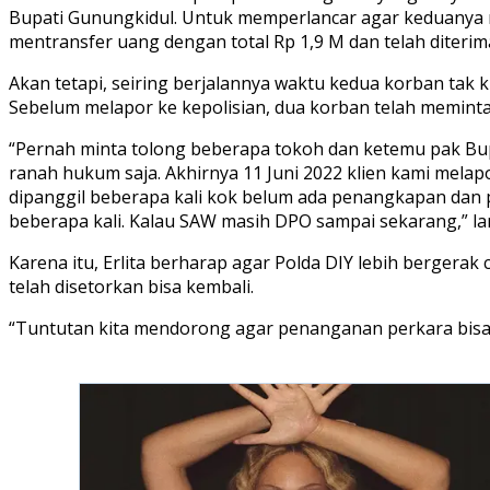
Bupati Gunungkidul. Untuk memperlancar agar keduanya me
mentransfer uang dengan total Rp 1,9 M dan telah diterim
Akan tetapi, seiring berjalannya waktu kedua korban tak 
Sebelum melapor ke kepolisian, dua korban telah memin
“Pernah minta tolong beberapa tokoh dan ketemu pak Bup
ranah hukum saja. Akhirnya 11 Juni 2022 klien kami mela
dipanggil beberapa kali kok belum ada penangkapan dan p
beberapa kali. Kalau SAW masih DPO sampai sekarang,” lanj
Karena itu, Erlita berharap agar Polda DIY lebih bergerak
telah disetorkan bisa kembali.
“Tuntutan kita mendorong agar penanganan perkara bisa m