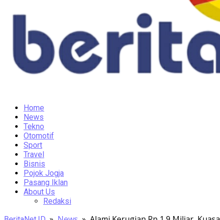
Home
News
Tekno
Otomotif
Sport
Travel
Bisnis
Pojok Jogja
Pasang Iklan
About Us
Redaksi
»
News
»
Alami Kerugian Rp 1,9 Miliar, Kuas
BeritaNet.ID