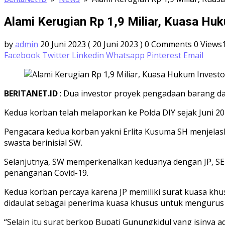
Alami Kerugian Rp 1,9 Miliar, Kuasa Huk
by
admin
20 Juni 2023
( 20 Juni 2023 )
0 Comments
0
Views
Facebook
Twitter
Linkedin
Whatsapp
Pinterest
Email
BERITANET.ID
: Dua investor proyek pengadaan barang dan
Kedua korban telah melaporkan ke Polda DIY sejak Juni
Pengacara kedua korban yakni Erlita Kusuma SH menjelas
swasta berinisial SW.
Selanjutnya, SW memperkenalkan keduanya dengan JP, SE
penanganan Covid-19.
Kedua korban percaya karena JP memiliki surat kuasa khu
didaulat sebagai penerima kuasa khusus untuk mengurus
“Selain itu surat berkop Bupati Gunungkidul yang isiny