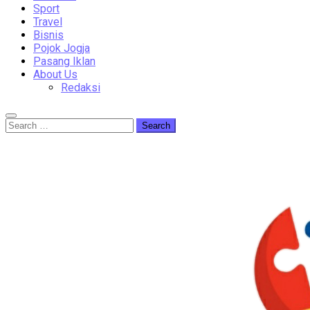
Sport
Travel
Bisnis
Pojok Jogja
Pasang Iklan
About Us
Redaksi