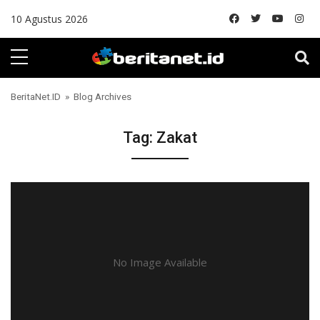
Skip to content
10 Agustus 2026
BeritaNet.ID
» Blog Archives
Tag:
Zakat
No Image Available