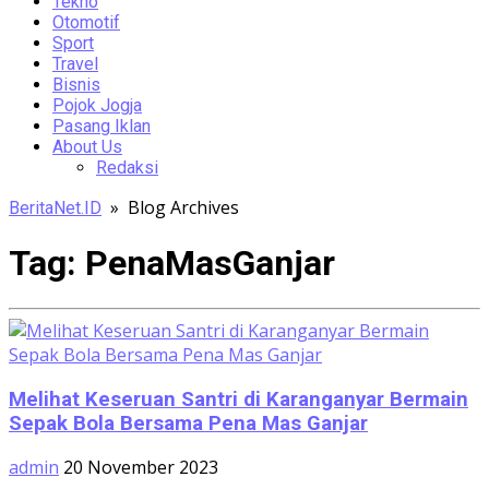
Tekno
Otomotif
Sport
Travel
Bisnis
Pojok Jogja
Pasang Iklan
About Us
Redaksi
» Blog Archives
BeritaNet.ID
Tag:
PenaMasGanjar
Melihat Keseruan Santri di Karanganyar Bermain
Sepak Bola Bersama Pena Mas Ganjar
admin
20 November 2023