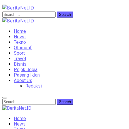
Home
News
Tekno
Otomotif
Sport
Travel
Bisnis
Pojok Jogja
Pasang Iklan
About Us
Redaksi
Home
News