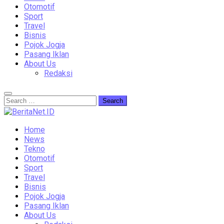
Otomotif
Sport
Travel
Bisnis
Pojok Jogja
Pasang Iklan
About Us
Redaksi
Home
News
Tekno
Otomotif
Sport
Travel
Bisnis
Pojok Jogja
Pasang Iklan
About Us