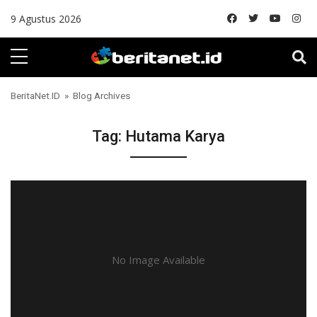
Skip to content
9 Agustus 2026
BeritaNet.ID
» Blog Archives
Tag:
Hutama Karya
No Image Available