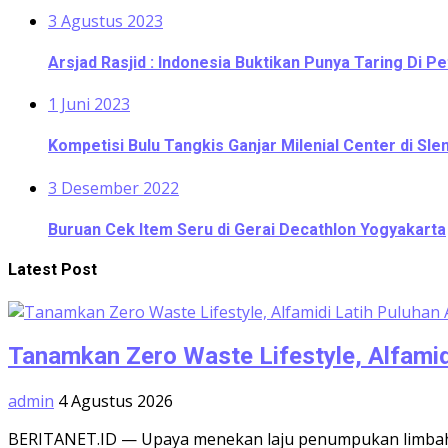
3 Agustus 2023
Arsjad Rasjid : Indonesia Buktikan Punya Taring Di Pe
1 Juni 2023
Kompetisi Bulu Tangkis Ganjar Milenial Center di S
3 Desember 2022
Buruan Cek Item Seru di Gerai Decathlon Yogyakarta
Latest Post
Tanamkan Zero Waste Lifestyle, Alfamid
admin
4 Agustus 2026
BERITANET.ID — Upaya menekan laju penumpukan limbah p