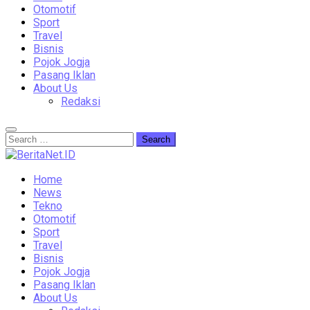
Otomotif
Sport
Travel
Bisnis
Pojok Jogja
Pasang Iklan
About Us
Redaksi
Home
News
Tekno
Otomotif
Sport
Travel
Bisnis
Pojok Jogja
Pasang Iklan
About Us