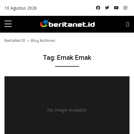
Skip to content
10 Agustus 2026
BeritaNet.ID
» Blog Archives
Tag:
Emak Emak
No Image Available